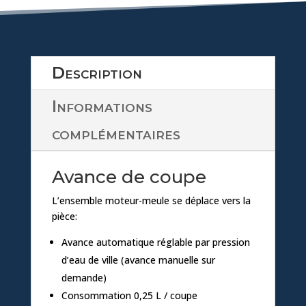
a
ic
d
o
ic
n
Description
o
Informations
n
complémentaires
Avance de coupe
L’ensemble moteur-meule se déplace vers la
pièce:
Avance automatique réglable par pression
d’eau de ville (avance manuelle sur
demande)
Consommation 0,25 L / coupe