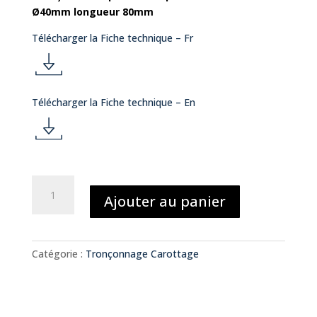
Ø40mm longueur 80mm
Télécharger la Fiche technique – Fr
d
Télécharger la Fiche technique – En
o
d
w
o
quantité
nl
Ajouter au panier
de
w
TRONÇONNEUSE
o
DE
nl
LABORATOIRE
a
Catégorie :
Tronçonnage Carottage
DOUBLE
DISQUE
o
d
1.02.03