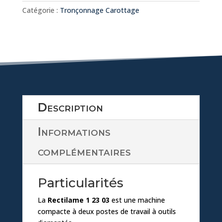
nl
Débiteuse
a
Catégorie :
Tronçonnage Carottage
–
Araseuse
o
d
a
ic
d
o
ic
n
Description
o
Informations
n
complémentaires
Particularités
La
Rectilame 1 23 03
est une machine
compacte à deux postes de travail à outils