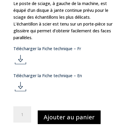
Le poste de sciage, à gauche de la machine, est
équipé d’un disque à jante continue prévu pour le
sciage des échantillons les plus délicats.
L’échantillon à scier est tenu sur un porte-pièce sur
glissière qui permet d’obtenir facilement des faces
parallèles.
Télécharger la Fiche technique – Fr
d
Télécharger la Fiche technique – En
o
d
w
o
quantité
nl
Ajouter au panier
de
w
RECTILAME
o
1.23.03