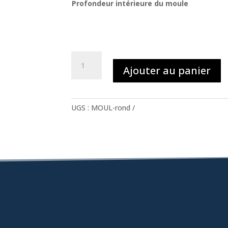
Profondeur intérieure du moule
quantité
Ajouter au panier
de
Moules
d'enrobage
souples
UGS :
MOUL-rond
récupérables
ronds
(rouge)