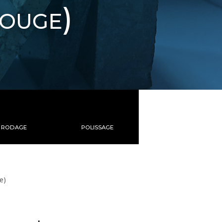
rouge)
RODAGE
POLISSAGE
e)