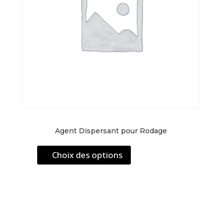
Agent Dispersant pour Rodage
Ce
Choix des options
produit
a
plusieurs
variations.
Les
options