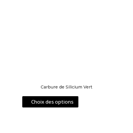
la
page
du
produit
Carbure de Silicium Vert
Ce
Choix des options
produit
a
plusieurs
variations.
Les