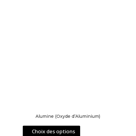
peuvent
être
choisies
sur
la
page
du
produit
Alumine (Oxyde d’Aluminium)
Ce
Choix des options
produit