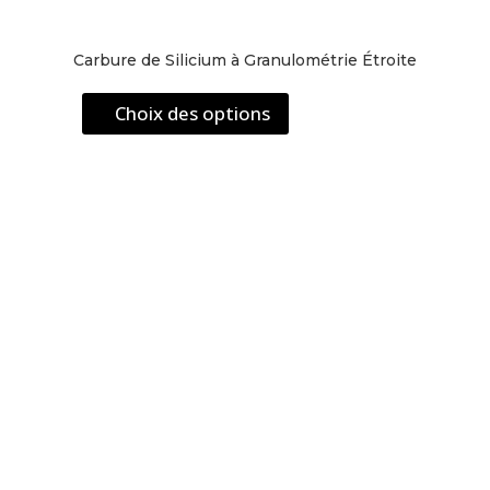
Carbure de Silicium à Granulométrie Étroite
Ce
Choix des options
produit
a
plusieurs
variations.
Les
options
peuvent
être
choisies
sur
la
page
du
produit