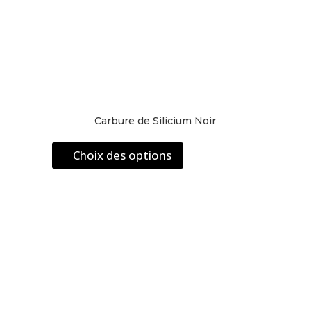
Carbure de Silicium Noir
Ce
Choix des options
produit
a
plusieurs
variations.
Les
options
peuvent
être
choisies
sur